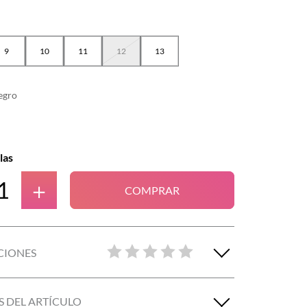
9
10
11
12
13
egro
las
＋
COMPRAR
CIONES
S DEL ARTÍCULO