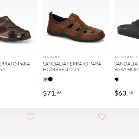
GREGAR
AGREGAR
FERRATO
ANDREA MEN
ERRATO PARA
SANDALIA FERRATO PARA
SANDALIA
54
HOMBRE 37274
PARA HOM
$
71
.
$
63
.
88
48