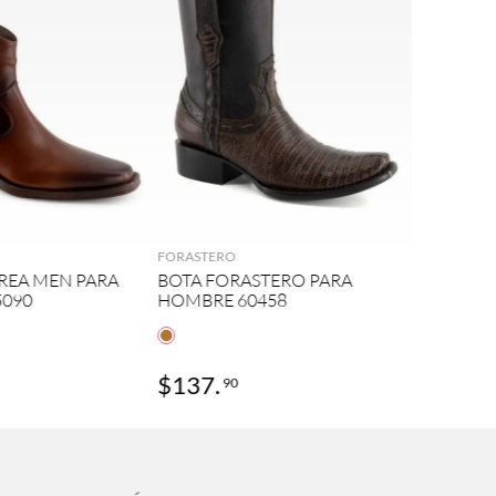
AGREGAR
AGREGAR
FORASTERO
REA MEN PARA
BOTA FORASTERO PARA
090
HOMBRE 60458
$
137
.
90