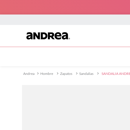
TÉRMINOS MÁS BUSCADOS
1
.
sneakers
2
.
90660
Hombre
Zapatos
Sandalias
SANDALIA ANDR
3
.
botin mujer