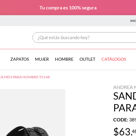
Tu compra es
100% segura
INI
¿Qué estás buscando hoy?
ZAPATOS
MUJER
HOMBRE
OUTLET
CATÁLOGOS
EA MEN PARA HOMBRE 95148
ANDREA 
SAN
PAR
CODE
:
38
$
63
.
4