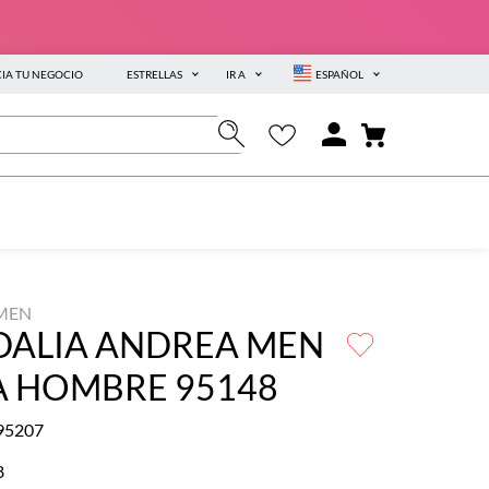
CIA TU NEGOCIO
ESTRELLAS
IR A
ESPAÑOL
MEN
DALIA ANDREA MEN
A HOMBRE 95148
95207
8