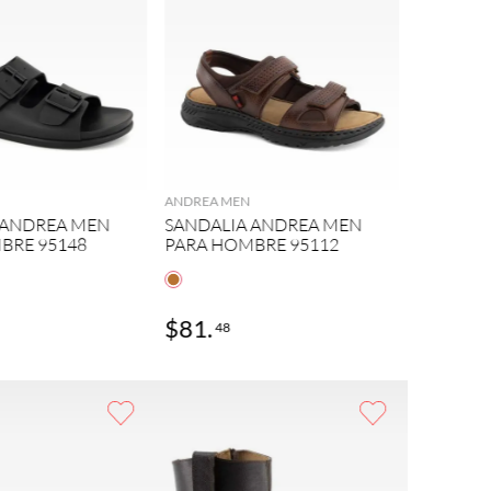
AGREGAR
AGREGAR
ANDREA MEN
 ANDREA MEN
SANDALIA ANDREA MEN
BRE 95148
PARA HOMBRE 95112
$
81
.
$
69
.
48
48