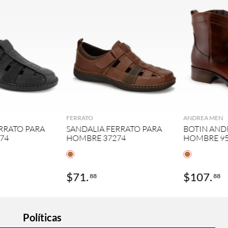
GREGAR
AGREGAR
FERRATO
ANDREA MEN
RRATO PARA
SANDALIA FERRATO PARA
BOTIN AND
74
HOMBRE 37274
HOMBRE 95
$
71
.
$
107
.
88
88
Políticas