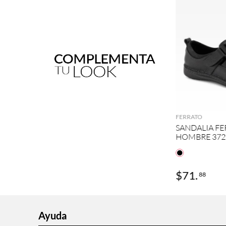
A
FERRATO
SANDALIA FE
HOMBRE 372
$
71
.
88
Ayuda