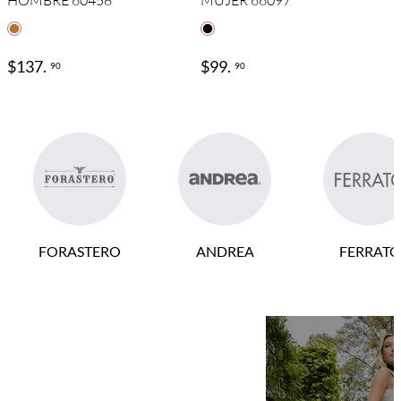
HOMBRE 60458
MUJER 66097
$
137
.
$
99
.
90
90
FORASTERO
ANDREA
FERRATO