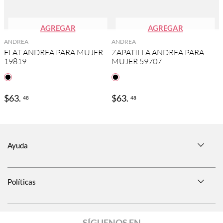
AGREGAR
AGREGAR
ANDREA
ANDREA
FLAT ANDREA PARA MUJER
ZAPATILLA ANDREA PARA
19819
MUJER 59707
$
63
.
$
63
.
48
48
Ayuda
Guía de tallas
Políticas
Información de envío
Aviso de privacidad
Cambios y devoluciones
SÍGUENOS EN