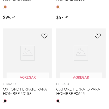
U
T
D
O
$
99
.
$
57
.
48
48
O
R
(
2
)
S
I
E
T
E
L
E
G
AGREGAR
AGREGAR
U
A
FERRATO
FERRATO
S
OXFORD FERRATO PARA
OXFORD FERRATO PARA
(
HOMBRE 63153
HOMBRE 90645
1
)