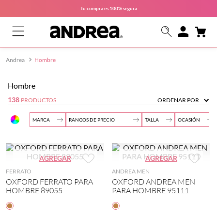
Tu compra es
100% segura
Hombre
Hombre
$
138
PRODUCTOS
ORDENAR POR
MARCA
RANGOS DE PRECIO
TALLA
OCASIÓN
$
B
A
2
C
Buscar
L
N
6
A
AGREGAR
AGREGAR
A
D
.
S
N
R
5
U
FERRATO
$18.00
ANDREA MEN
$200.00
C
E
(
A
OXFORD FERRATO PARA
OXFORD ANDREA MEN
O
A
1
L
HOMBRE 89055
PARA HOMBRE 95111
(
M
)
(
6
E
2
2
)
N
9
7