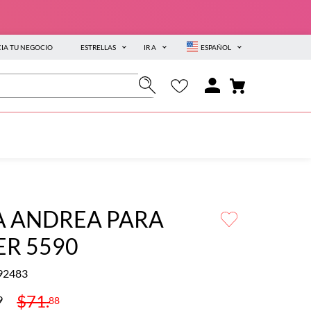
CIA TU NEGOCIO
ESTRELLAS
IR A
ESPAÑOL
A ANDREA PARA
ER 5590
92483
$
71
.
9
88