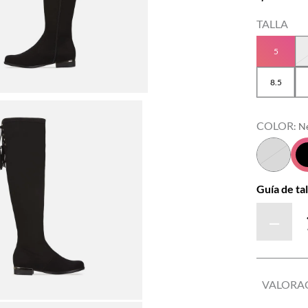
TALLA
5
8.5
COLOR
:
N
Guía de tal
－
VALORA