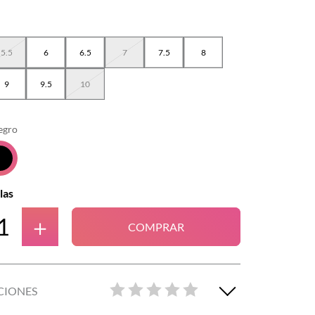
5.5
6
6.5
7
7.5
8
9
9.5
10
egro
las
＋
COMPRAR
CIONES