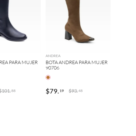
AGREGAR
AGREGAR
ANDREA
REA PARA MUJER
BOTA ANDREA PARA MUJER
90706
$
79
.
$
83
.
$
101
.
$
93
.
19
99
88
48