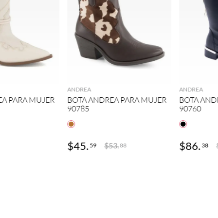
GREGAR
AGREGAR
ANDREA
ANDREA
EA PARA MUJER
BOTA ANDREA PARA MUJER
BOTA AND
90785
90760
$
45
.
$
86
.
$
53
.
59
38
88