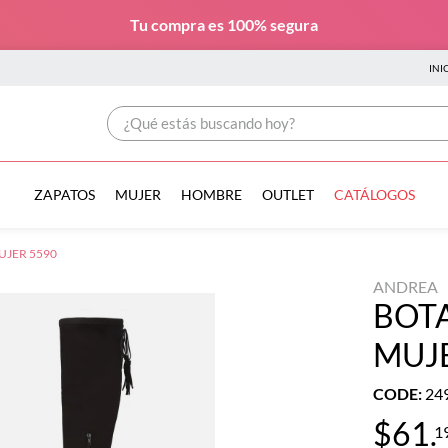
Tu compra es
100% segura
INI
¿Qué estás buscando hoy?
ZAPATOS
MUJER
HOMBRE
OUTLET
CATÁLOGOS
UJER 5590
ANDREA
BOT
MUJ
CODE
:
24
$
61
.
1