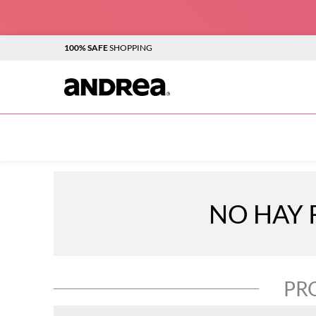
100% SAFE
SHOPPING
TOP SEARCHES
1
.
plataforma
2
.
sandalias
3
.
boots
NO HAY 
4
.
botines
5
.
sandalias para mujer
6
.
andrea
PR
7
.
flats
8
.
vestir