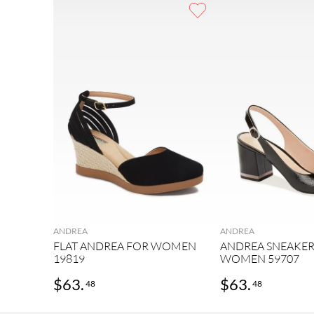
9
.
sneakers
10
.
mens
ANDREA
ANDREA
FLAT ANDREA FOR WOMEN
ANDREA SNEAKER
19819
WOMEN 59707
$
63
.
$
63
.
48
48