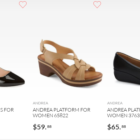
ANDREA
ANDREA
S FOR
ANDREA PLATFORM FOR
ANDREA PLA
WOMEN 65822
WOMEN 3763
$
59
.
$
65
.
88
88