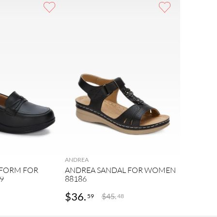
ANDREA
TFORM FOR
ANDREA SANDAL FOR WOMEN
9
88186
$
36
.
$
45
.
59
48