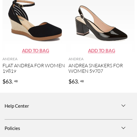
ANDREA
ANDREA
FLAT ANDREA FOR WOMEN
ANDREA SNEAKERS FOR
19819
WOMEN 59707
$
63
.
$
63
.
48
48
Help Center
Size Guide
Policies
Shipping Information