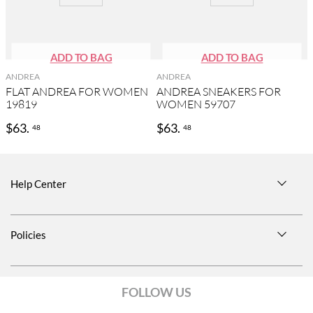
ANDREA
ANDREA
FLAT ANDREA FOR WOMEN
ANDREA SNEAKERS FOR
19819
WOMEN 59707
$
63
.
$
63
.
48
48
Help Center
Size Guide
Policies
Shipping Information
Privacy Notice
Return Policies
FOLLOW US
Terms and conditions