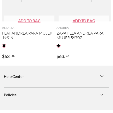
ANDREA
ANDREA
FLAT ANDREA PARA MUJER
ZAPATILLA ANDREA PARA
19819
MUJER 59707
$
63
.
$
63
.
48
48
Help Center
Size Guide
Policies
Shipping Information
Privacy Notice
Return Policies