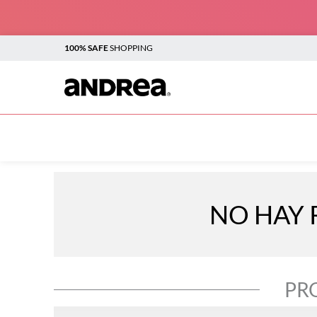
100% SAFE
SHOPPING
TOP SEARCHES
1
.
plataforma
2
.
sandalias
3
.
boots
NO HAY 
4
.
botines
5
.
sandalias para mujer
6
.
flats
PR
7
.
casual
8
.
vestir