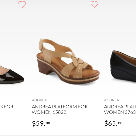
ANDREA
ANDREA
S FOR
ANDREA PLATFORM FOR
ANDREA PLA
WOMEN 65822
WOMEN 3763
$
59
.
$
65
.
88
88