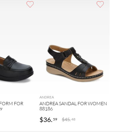
ANDREA
TFORM FOR
ANDREA SANDAL FOR WOMEN
9
88186
$
36
.
$
45
.
59
48