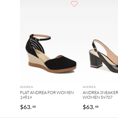
9
.
andrea
10
.
2
ANDREA
ANDREA
FLAT ANDREA FOR WOMEN
ANDREA SNEAKER
19819
WOMEN 59707
$
63
.
$
63
.
48
48