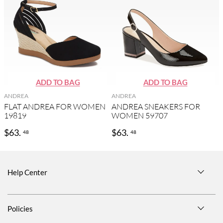
ANDREA
ANDREA
FLAT ANDREA FOR WOMEN
ANDREA SNEAKERS FOR
19819
WOMEN 59707
$
63
.
$
63
.
48
48
Help Center
Size Guide
Policies
Shipping Information