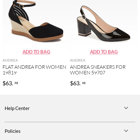
ANDREA
ANDREA
FLAT ANDREA FOR WOMEN
ANDREA SNEAKERS FOR
19819
WOMEN 59707
$
63
.
$
63
.
48
48
Help Center
Size Guide
Policies
Shipping Information